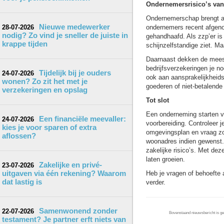
Ondernemersrisico’s van
Ondernemerschap brengt alti
Nieuwe medewerker
28-07-2026
ondernemers recent afgenom
nodig? Zo vind je sneller de juiste in
gehandhaafd. Als zzp’er is 
krappe tijden
schijnzelfstandige ziet. M
Daarnaast dekken de meest
bedrijfsverzekeringen je n
Tijdelijk bij je ouders
24-07-2026
ook aan aansprakelijkheids
wonen? Zo zit het met je
goederen of niet-betalende
verzekeringen en opslag
Tot slot
Een onderneming starten v
Een financiële meevaller:
24-07-2026
voorbereiding. Controleer 
kies je voor sparen of extra
omgevingsplan en vraag zo
aflossen?
woonadres indien gewenst.
zakelijke risico’s. Met dez
laten groeien.
Zakelijke en privé-
23-07-2026
uitgaven via één rekening? Waarom
Heb je vragen of behoefte 
dat lastig is
verder.
Samenwonend zonder
22-07-2026
Bovenstaand nieuwsbericht is gep
testament? Je partner erft niets van