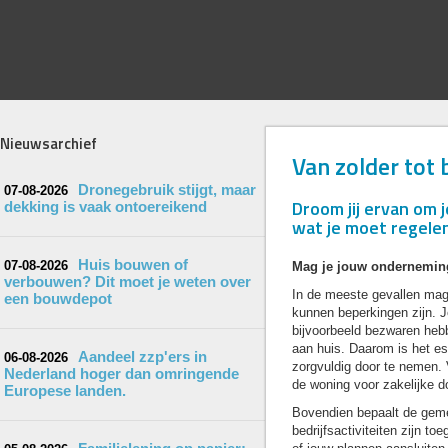
Nieuwsarchief
Van zolder tot 
Dronegebruik stijgt, maar
07-08-2026
Droom jij ervan om 
dekking is vaak ontoereikend
wat je moet regelen
Huis bouwen of
07-08-2026
Mag je jouw onderneming
verbouwen? Dit moet je weten over
In de meeste gevallen mag 
een bouwdepot
kunnen beperkingen zijn. J
bijvoorbeeld bezwaren heb
aan huis. Daarom is het es
Aandeel zzp'ers in
06-08-2026
zorgvuldig door te nemen. 
Nederland hoger dan omringende
de woning voor zakelijke d
Europese landen.
Bovendien bepaalt de gem
bedrijfsactiviteiten zijn t