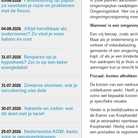
Familielening op papier:
of jouw plannen aansluiten 
05-08-2026
zo voorkom je ruzie en problemen
omgevingsplan raadplegen v
met de fiscus
Omgevingsloket. Hier zie je
omgevingsvergunning moet
Wanneer is een omgevin
Altijd bereikbaar als
04-08-2026
ondernemer? Zo vind je weer
Een vrij beroep, zoals arc
balans en rust
Maar als je onderneming in
verkeer of milieubelasting
gemeente of een omgevings
kapt, of als je een kinderd
Besparen op je
31-07-2026
hypotheek? Zet in op een beter
hun aankopen bij je thuis 
energielabel
aanvragen kun je terecht b
Fiscaal: kosten aftrekk
De kosten van een werkruimt
Zomerse stormen: wat je
31-07-2026
verzekering niet dekt
zolderkamer werkt. Heeft j
soms wel bepaalde kosten a
je specifieke situatie.
Vakantie en ziekte: wat
30-07-2026
Verder is je bedrijfsadres 
dit doet met je tarief
de Kamer van Koophandel en
dat je woonadres openbaar
Koophandel. Hierbij staat he
Nederlandse AOW: basis
29-07-2026
een postadres te registrere
voor je pensioeninkomen