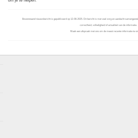
om je te helpen.
Bovenstaand nieuwsbericht is gepubliceerd op 12-08-2025. Dit bericht is met veel zorg en aandacht samengestel
correctheid, volledigheid of actualiteit van de informatie.
Maak een afspraak met ons om de meest recente informatie te on