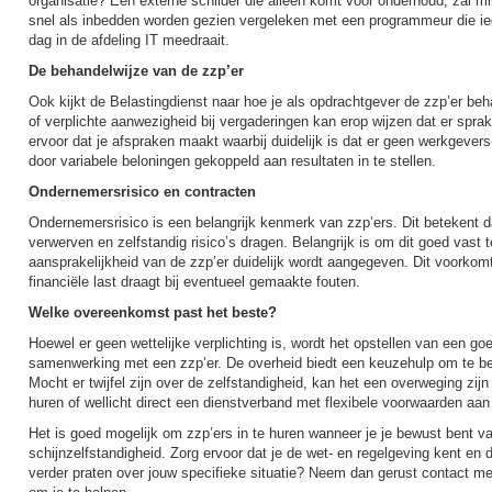
organisatie? Een externe schilder die alleen komt voor onderhoud, zal m
snel als inbedden worden gezien vergeleken met een programmeur die ie
dag in de afdeling IT meedraait.
De behandelwijze van de zzp’er
Ook kijkt de Belastingdienst naar hoe je als opdrachtgever de zzp’er be
of verplichte aanwezigheid bij vergaderingen kan erop wijzen dat er spra
ervoor dat je afspraken maakt waarbij duidelijk is dat er geen werkgevers
door variabele beloningen gekoppeld aan resultaten in te stellen.
Ondernemersrisico en contracten
Ondernemersrisico is een belangrijk kenmerk van zzp’ers. Dit betekent da
verwerven en zelfstandig risico’s dragen. Belangrijk is om dit goed vast 
aansprakelijkheid van de zzp’er duidelijk wordt aangegeven. Dit voorkomt
financiële last draagt bij eventueel gemaakte fouten.
Welke overeenkomst past het beste?
Hoewel er geen wettelijke verplichting is, wordt het opstellen van een go
samenwerking met een zzp’er. De overheid biedt een keuzehulp om te be
Mocht er twijfel zijn over de zelfstandigheid, kan het een overweging zij
huren of wellicht direct een dienstverband met flexibele voorwaarden aan
Het is goed mogelijk om zzp’ers in te huren wanneer je je bewust bent v
schijnzelfstandigheid. Zorg ervoor dat je de wet- en regelgeving kent en d
verder praten over jouw specifieke situatie? Neem dan gerust contact me