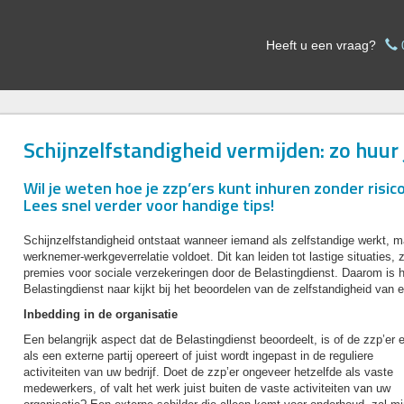
Heeft u een vraag?
Schijnzelfstandigheid vermijden: zo huur j
Wil je weten hoe je zzp’ers kunt inhuren zonder risic
Lees snel verder voor handige tips!
Schijnzelfstandigheid ontstaat wanneer iemand als zelfstandige werkt, ma
werknemer-werkgeverrelatie voldoet. Dit kan leiden tot lastige situaties,
premies voor sociale verzekeringen door de Belastingdienst. Daarom is 
Belastingdienst naar kijkt bij het beoordelen van de zelfstandigheid van e
Inbedding in de organisatie
Een belangrijk aspect dat de Belastingdienst beoordeelt, is of de zzp’er 
als een externe partij opereert of juist wordt ingepast in de reguliere
activiteiten van uw bedrijf. Doet de zzp’er ongeveer hetzelfde als vaste
medewerkers, of valt het werk juist buiten de vaste activiteiten van uw