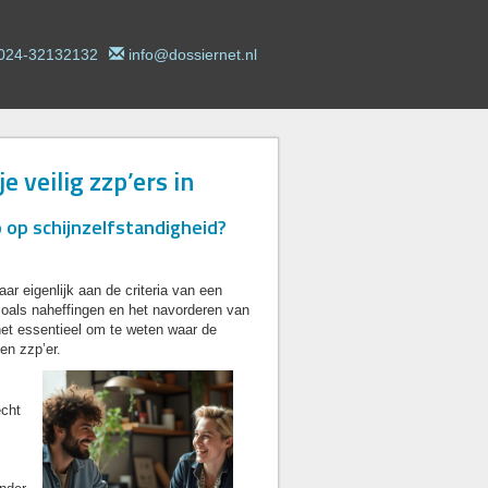
024-32132132
info@dossiernet.nl
e veilig zzp’ers in
o op schijnzelfstandigheid?
ar eigenlijk aan de criteria van een
 zoals naheffingen en het navorderen van
het essentieel om te weten waar de
en zzp’er.
echt