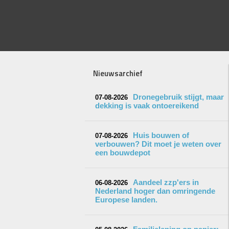
Nieuwsarchief
Dronegebruik stijgt, maar
07-08-2026
dekking is vaak ontoereikend
Huis bouwen of
07-08-2026
verbouwen? Dit moet je weten over
een bouwdepot
Aandeel zzp'ers in
06-08-2026
Nederland hoger dan omringende
Europese landen.