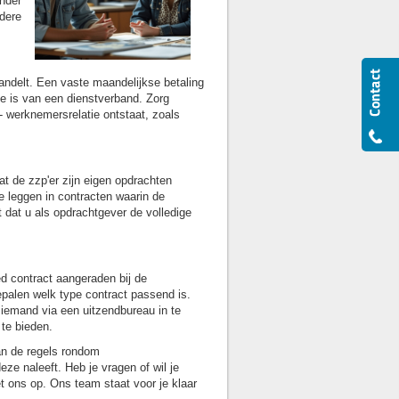
inder
dere
handelt. Een vaste maandelijkse betaling
ke is van een dienstverband. Zorg
- werknemersrelatie ontstaat, zoals
t de zzp'er zijn eigen opdrachten
te leggen in contracten waarin de
 dat u als opdrachtgever de volledige
ed contract aangeraden bij de
palen welk type contract passend is.
n iemand via een uitzendbureau in te
 te bieden.
an de regels rondom
eze naleeft. Heb je vragen of wil je
t ons op. Ons team staat voor je klaar