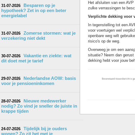
Het afsluiten van een AVP 
Besparen op je
31-07-2026
zulke verrassingen te bes
hypotheek? Zet in op een beter
energielabel
Verplichte dekking voor 
In tegenstelling tot een AV
voor voertuigen wel verplic
Zomerse stormen: wat je
31-07-2026
openbare weg wilt gebruike
verzekering niet dekt
risico's op de weg.
Overweeg je om een aanspra
situatie? Neem dan gerust 
Vakantie en ziekte: wat
30-07-2026
dit doet met je tarief
dekking hebt voor jouw beh
Nederlandse AOW: basis
29-07-2026
Bovenstaand nieuwsbericht is gep
voor je pensioeninkomen
Nieuwe medewerker
28-07-2026
nodig? Zo vind je sneller de juiste in
krappe tijden
Tijdelijk bij je ouders
24-07-2026
wonen? Zo zit het met je