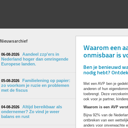
Nieuwsarchief
Waarom een aan
onmisbaar is v
Aandeel zzp'ers in
06-08-2026
Nederland hoger dan omringende
Europese landen.
Ben je benieuwd waa
nodig hebt? Ontdek
Familielening op papier:
05-08-2026
Met een AVP ben je gedekt
zo voorkom je ruzie en problemen
anderen of hun eigendomme
met de fiscus
toebrengt. Deze verzekerin
ook voor je partner, kinder
Altijd bereikbaar als
04-08-2026
Waarom is een AVP vers
ondernemer? Zo vind je weer
Bijna 92% van de Nederlan
balans en rust
ontbreken van een wettelij
anders voor onverwachte e