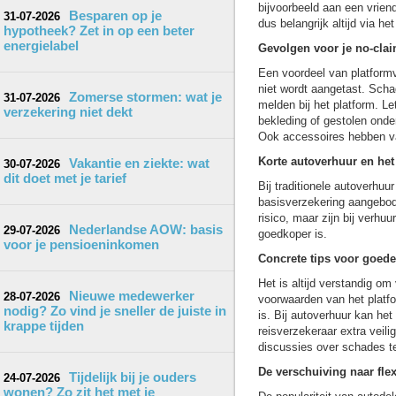
bijvoorbeeld aan een vrien
Besparen op je
31-07-2026
dus belangrijk altijd via h
hypotheek? Zet in op een beter
energielabel
Gevolgen voor je no-clai
Een voordeel van platformv
niet wordt aangetast. Schad
Zomerse stormen: wat je
31-07-2026
melden bij het platform. L
verzekering niet dekt
bekleding of gestolen onder
Ook accessoires hebben va
Korte autoverhuur en het
Vakantie en ziekte: wat
30-07-2026
dit doet met je tarief
Bij traditionele autoverhu
basisverzekering aangebod
risico, maar zijn bij verhu
Nederlandse AOW: basis
29-07-2026
goedkoper is.
voor je pensioeninkomen
Concrete tips voor goed
Het is altijd verstandig om
Nieuwe medewerker
28-07-2026
voorwaarden van het platfo
nodig? Zo vind je sneller de juiste in
is. Bij autoverhuur kan het
krappe tijden
reisverzekeraar extra veil
discussies over schades 
De verschuiving naar flex
Tijdelijk bij je ouders
24-07-2026
wonen? Zo zit het met je