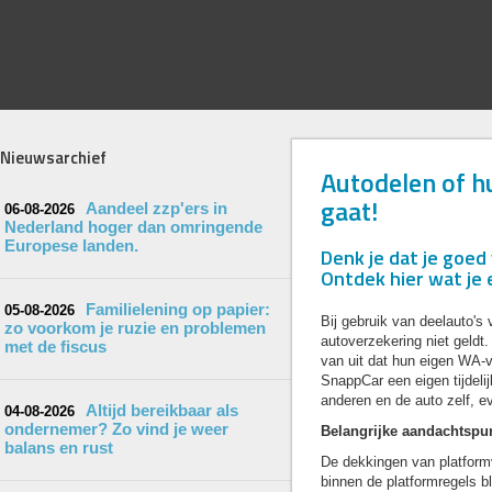
Nieuwsarchief
Autodelen of h
gaat!
Aandeel zzp'ers in
06-08-2026
Nederland hoger dan omringende
Europese landen.
Denk je dat je goed
Ontdek hier wat je
Familielening op papier:
05-08-2026
Bij gebruik van deelauto's 
zo voorkom je ruzie en problemen
autoverzekering niet geldt
met de fiscus
van uit dat hun eigen WA-v
SnappCar een eigen tijdelij
anderen en de auto zelf, e
Altijd bereikbaar als
04-08-2026
ondernemer? Zo vind je weer
Belangrijke aandachtspun
balans en rust
De dekkingen van platform
binnen de platformregels bli