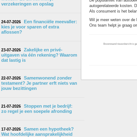
De populariteit van autode
verzekeringen en opslag
autogerelateerde kosten. D
Als consument is het belang
Wil je meer weten over de 
Een financiële meevaller:
24-07-2026
Ons team helpt je graag o
kies je voor sparen of extra
aflossen?
Bovenstaand nieuwsbericht is gep
Zakelijke en privé-
23-07-2026
uitgaven via één rekening? Waarom
dat lastig is
Samenwonend zonder
22-07-2026
testament? Je partner erft niets van
jouw bezittingen
Stoppen met je bedrijf:
21-07-2026
zo regel je een soepele afronding
Samen een hypotheek?
17-07-2026
Wat hoofdelijke aansprakelijkheid