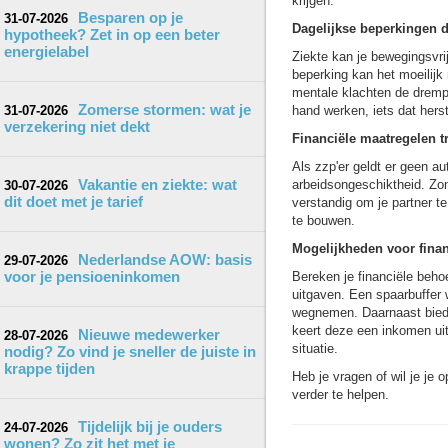
krijgen.
Besparen op je
31-07-2026
Dagelijkse beperkingen d
hypotheek? Zet in op een beter
energielabel
Ziekte kan je bewegingsvri
beperking kan het moeilijk
mentale klachten de drempe
Zomerse stormen: wat je
31-07-2026
hand werken, iets dat herst
verzekering niet dekt
Financiële maatregelen tr
Als zzp'er geldt er geen au
Vakantie en ziekte: wat
arbeidsongeschiktheid. Zond
30-07-2026
dit doet met je tarief
verstandig om je partner te
te bouwen.
Mogelijkheden voor fina
Nederlandse AOW: basis
29-07-2026
voor je pensioeninkomen
Bereken je financiële beho
uitgaven. Een spaarbuffer 
wegnemen. Daarnaast biedt 
keert deze een inkomen uit
Nieuwe medewerker
28-07-2026
situatie.
nodig? Zo vind je sneller de juiste in
krappe tijden
Heb je vragen of wil je je
verder te helpen.
Tijdelijk bij je ouders
24-07-2026
wonen? Zo zit het met je