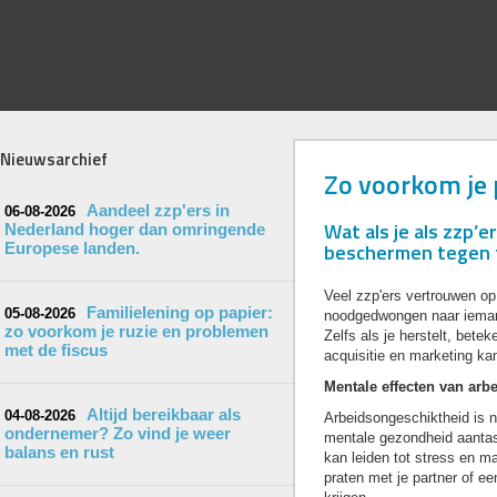
Nieuwsarchief
Zo voorkom je p
Aandeel zzp'ers in
06-08-2026
Wat als je als zzp’
Nederland hoger dan omringende
beschermen tegen f
Europese landen.
Veel zzp'ers vertrouwen op
Familielening op papier:
05-08-2026
noodgedwongen naar iemand
zo voorkom je ruzie en problemen
Zelfs als je herstelt, betek
met de fiscus
acquisitie en marketing kan
Mentale effecten van arb
Altijd bereikbaar als
04-08-2026
Arbeidsongeschiktheid is ni
ondernemer? Zo vind je weer
mentale gezondheid aantast
balans en rust
kan leiden tot stress en m
praten met je partner of e