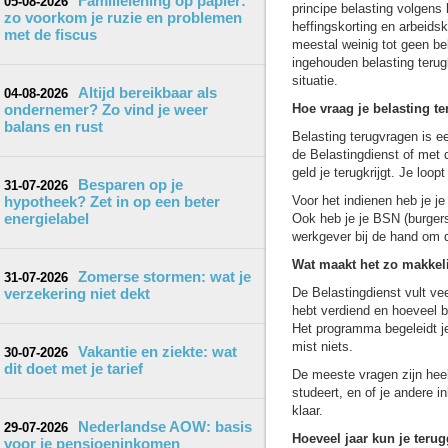
Familielening op papier:
05-08-2026
principe belasting volgens
zo voorkom je ruzie en problemen
heffingskorting en arbeidsk
met de fiscus
meestal weinig tot geen be
ingehouden belasting terugk
situatie.
Altijd bereikbaar als
04-08-2026
ondernemer? Zo vind je weer
Hoe vraag je belasting t
balans en rust
Belasting terugvragen is e
de Belastingdienst of met d
geld je terugkrijgt. Je loo
Besparen op je
31-07-2026
hypotheek? Zet in op een beter
Voor het indienen heb je j
energielabel
Ook heb je je BSN (burgers
werkgever bij de hand om 
Wat maakt het zo makkel
Zomerse stormen: wat je
31-07-2026
verzekering niet dekt
De Belastingdienst vult ve
hebt verdiend en hoeveel be
Het programma begeleidt je
mist niets.
Vakantie en ziekte: wat
30-07-2026
dit doet met je tarief
De meeste vragen zijn heel
studeert, en of je andere 
klaar.
Nederlandse AOW: basis
29-07-2026
Hoeveel jaar kun je teru
voor je pensioeninkomen