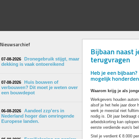
Nieuwsarchief
Bijbaan naast je
terugvragen
Dronegebruik stijgt, maar
07-08-2026
dekking is vaak ontoereikend
Heb je een bijbaan
mogelijk honderden
Huis bouwen of
07-08-2026
verbouwen? Dit moet je weten over
Waarom krijg je als jong
een bouwdepot
Werkgevers houden automati
alsof je het hele jaar door 
Aandeel zzp'ers in
werk je meestal niet fullti
06-08-2026
Nederland hoger dan omringende
nodig is. Dit jaar bedraagt
Europese landen.
arbeidskorting kan oplopen
eerste verdiende euro's bela
Stel je verdient € 8.000 per