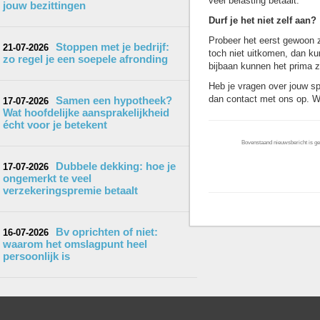
veel belasting betaalt.
jouw bezittingen
Durf je het niet zelf aan?
Probeer het eerst gewoon ze
Stoppen met je bedrijf:
21-07-2026
toch niet uitkomen, dan ku
zo regel je een soepele afronding
bijbaan kunnen het prima z
Heb je vragen over jouw spe
dan contact met ons op. Wij
Samen een hypotheek?
17-07-2026
Wat hoofdelijke aansprakelijkheid
écht voor je betekent
Bovenstaand nieuwsbericht is gep
Dubbele dekking: hoe je
17-07-2026
ongemerkt te veel
verzekeringspremie betaalt
Bv oprichten of niet:
16-07-2026
waarom het omslagpunt heel
persoonlijk is