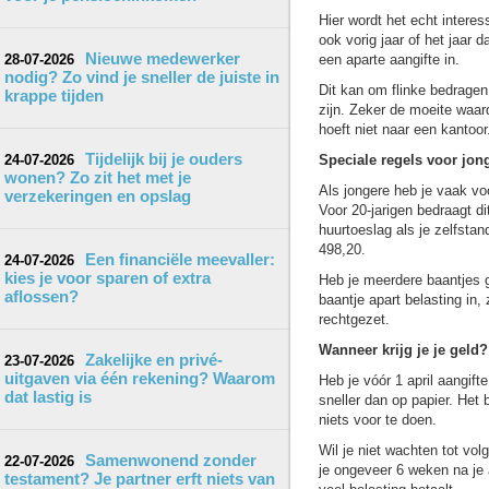
Hier wordt het echt interes
ook vorig jaar of het jaar 
Nieuwe medewerker
28-07-2026
een aparte aangifte in.
nodig? Zo vind je sneller de juiste in
Dit kan om flinke bedrage
krappe tijden
zijn. Zeker de moeite waard
hoeft niet naar een kantoor
Tijdelijk bij je ouders
24-07-2026
Speciale regels voor jon
wonen? Zo zit het met je
Als jongere heb je vaak vo
verzekeringen en opslag
Voor 20-jarigen bedraagt di
huurtoeslag als je zelfstan
498,20.
Een financiële meevaller:
24-07-2026
kies je voor sparen of extra
Heb je meerdere baantjes g
aflossen?
baantje apart belasting in,
rechtgezet.
Wanneer krijg je je geld?
Zakelijke en privé-
23-07-2026
uitgaven via één rekening? Waarom
Heb je vóór 1 april aangift
dat lastig is
sneller dan op papier. Het
niets voor te doen.
Wil je niet wachten tot vo
Samenwonend zonder
22-07-2026
je ongeveer 6 weken na je 
testament? Je partner erft niets van