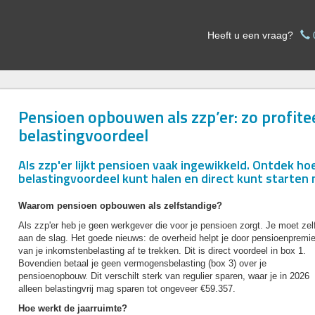
Heeft u een vraag?
Pensioen opbouwen als zzp’er: zo profitee
belastingvoordeel
Als zzp'er lijkt pensioen vaak ingewikkeld. Ontdek h
belastingvoordeel kunt halen en direct kunt starten
Waarom pensioen opbouwen als zelfstandige?
Als zzp'er heb je geen werkgever die voor je pensioen zorgt. Je moet zel
aan de slag. Het goede nieuws: de overheid helpt je door pensioenpremi
van je inkomstenbelasting af te trekken. Dit is direct voordeel in box 1.
Bovendien betaal je geen vermogensbelasting (box 3) over je
pensioenopbouw. Dit verschilt sterk van regulier sparen, waar je in 2026
alleen belastingvrij mag sparen tot ongeveer €59.357.
Hoe werkt de jaarruimte?