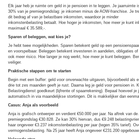
Elk jaar heb je ruimte om geld in je pensioen in te leggen. Je jaarruimte i
30% van je premiegrondslag: je inkomen minus de AOW-franchise. Je tr
dit bedrag af van je belastbare inkomsten, waardoor je minder
inkomstenbelasting betaalt. Hoe hoger je inkomsten, hoe meer je kunt inl
maximaal € 35.589,-.
Sparen of beleggen, wat kies je?
Je hebt twee mogelijkheden. Sparen betekent geld op een pensioenspaarre
en voorspelbaar. Beleggen betekent investeren in aandelen, obligaties of
ook meer risico. Hoe langer je nog werkt, hoe meer je kunt beleggen. Ben
veiliger.
Praktische stappen om te starten
Begin met een buffer: geld voor onverwachte uitgaven, bijvoorbeeld als ee
drie tot zes maanden geeft je rust. Daarna leg je geld voor pensioen in.
Belastingdienst goedkeurt (lijfrente of spaarrekening). Bepaal hoeveel je j
automatisch in via maandelijkse stortingen. Dit is makkelijker dan eenmal
Casus: Anja als voorbeeld
Anja is grafisch ontwerper en verdient €50.000 per jaar. Na aftrek van d
premiegrondslag €30.828. Ze kan 30% hiervan, dus €9.248 belastingvriend
haar ongeveer €3.237 inkomstenbelasting per jaar (tegen 35% tarief). Ov
vermogensbelasting. Na 25 jaar heeft Anja ongeveer €231.200 opgebouwd,