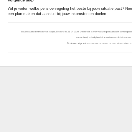
Volgende stap
Wil je weten welke pensioenregeling het beste bij jouw situatie past? Ne
een plan maken dat aansluit bij jouw inkomsten en doelen.
Bovenstaand nieuwsbericht is gepubliceerd op 21-04-2026. Dit bericht is met veel zorg en aandacht samengestel
correctheid, volledigheid of actualiteit van de informatie.
Maak een afspraak met ons om de meest recente informatie te on