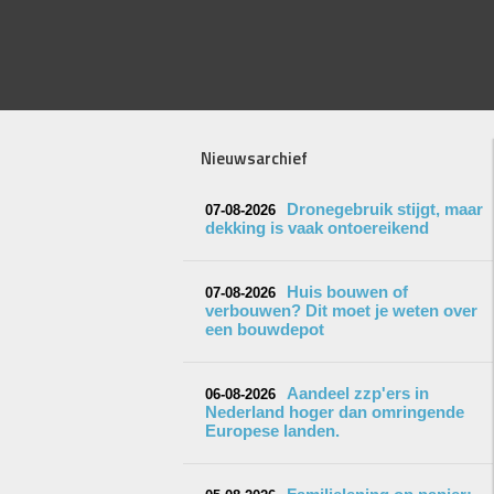
Nieuwsarchief
Dronegebruik stijgt, maar
07-08-2026
dekking is vaak ontoereikend
Huis bouwen of
07-08-2026
verbouwen? Dit moet je weten over
een bouwdepot
Aandeel zzp'ers in
06-08-2026
Nederland hoger dan omringende
Europese landen.