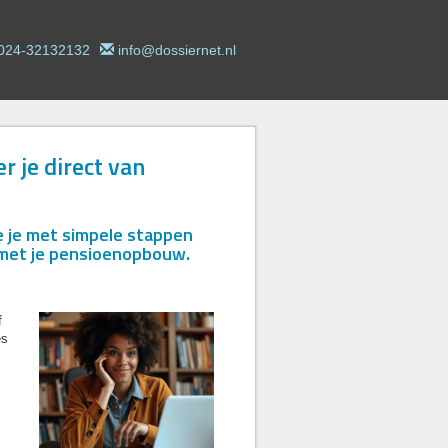
024-32132132
info@dossiernet.nl
r je direct van
oe je met simpele stappen
 met je pensioenopbouw.
f
es