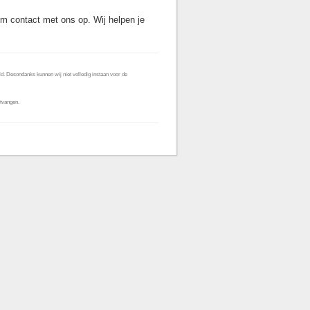
em contact met ons op. Wij helpen je
d. Desondanks kunnen wij niet volledig instaan voor de
tvangen.