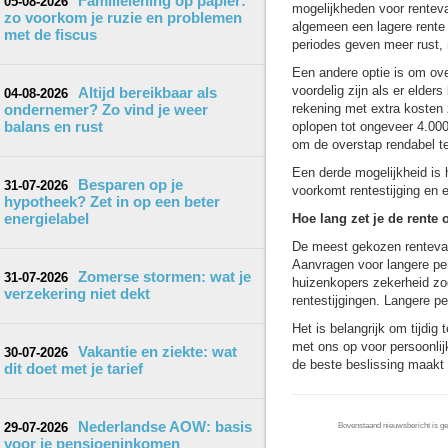
Familielening op papier:
05-08-2026
mogelijkheden voor renteva
zo voorkom je ruzie en problemen
algemeen een lagere rente
met de fiscus
periodes geven meer rust, 
Een andere optie is om ove
voordelig zijn als er elde
Altijd bereikbaar als
04-08-2026
ondernemer? Zo vind je weer
rekening met extra kosten 
balans en rust
oplopen tot ongeveer 4.000
om de overstap rendabel t
Een derde mogelijkheid is h
Besparen op je
31-07-2026
voorkomt rentestijging en 
hypotheek? Zet in op een beter
energielabel
Hoe lang zet je de rente
De meest gekozen rentevas
Aanvragen voor langere peri
Zomerse stormen: wat je
31-07-2026
huizenkopers zekerheid zoe
verzekering niet dekt
rentestijgingen. Langere p
Het is belangrijk om tijdig
met ons op voor persoonlij
Vakantie en ziekte: wat
30-07-2026
de beste beslissing maakt 
dit doet met je tarief
Nederlandse AOW: basis
29-07-2026
Bovenstaand nieuwsbericht is gep
voor je pensioeninkomen