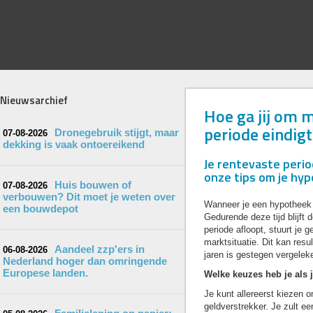
Nieuwsarchief
Hoe ga jij om m
periode eindigt
Dronegebruik stijgt, maar
07-08-2026
dekking is vaak ontoereikend
Je rentevaste perio
onze tips om je hy
Huis bouwen of
07-08-2026
verbouwen? Dit moet je weten over
Wanneer je een hypotheek af
een bouwdepot
Gedurende deze tijd blijft
periode afloopt, stuurt je
marktsituatie. Dit kan resu
Aandeel zzp'ers in
06-08-2026
jaren is gestegen vergelek
Nederland hoger dan omringende
Europese landen.
Welke keuzes heb je als j
Je kunt allereerst kiezen o
geldverstrekker. Je zult e