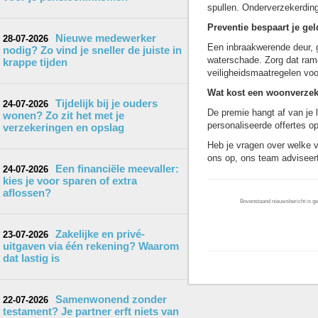
spullen. Onderverzekerding
Preventie bespaart je gel
Nieuwe medewerker
28-07-2026
Een inbraakwerende deur, 
nodig? Zo vind je sneller de juiste in
waterschade. Zorg dat rame
krappe tijden
veiligheidsmaatregelen voo
Wat kost een woonverze
Tijdelijk bij je ouders
24-07-2026
De premie hangt af van je l
wonen? Zo zit het met je
personaliseerde offertes o
verzekeringen en opslag
Heb je vragen over welke v
ons op, ons team adviseert 
Een financiële meevaller:
24-07-2026
kies je voor sparen of extra
aflossen?
Bovenstaand nieuwsbericht is gep
Zakelijke en privé-
23-07-2026
uitgaven via één rekening? Waarom
dat lastig is
Samenwonend zonder
22-07-2026
testament? Je partner erft niets van