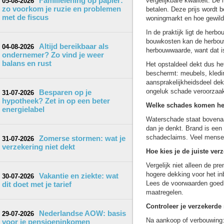
Familielening op papier:
vergelijkbare kwaliteit. De
05-08-2026
zo voorkom je ruzie en problemen
betalen. Deze prijs wordt b
met de fiscus
woningmarkt en hoe gewild 
In de praktijk ligt de her
bouwkosten kan de herbouw
Altijd bereikbaar als
04-08-2026
herbouwwaarde, want dat is
ondernemer? Zo vind je weer
balans en rust
Het opstaldeel dekt dus het
beschermt: meubels, kleding
aansprakelijkheidsdeel dek
ongeluk schade veroorzaak
Besparen op je
31-07-2026
hypotheek? Zet in op een beter
Welke schades komen he
energielabel
Waterschade staat bovenaa
dan je denkt. Brand is een 
schadeclaims. Veel mensen 
Zomerse stormen: wat je
31-07-2026
verzekering niet dekt
Hoe kies je de juiste ver
Vergelijk niet alleen de pr
hogere dekking voor het in
Vakantie en ziekte: wat
30-07-2026
Lees de voorwaarden goed d
dit doet met je tarief
maatregelen.
Controleer je verzekerde
Nederlandse AOW: basis
29-07-2026
Na aankoop of verbouwing: 
voor je pensioeninkomen