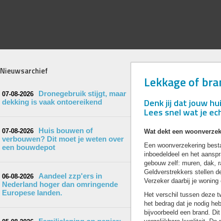
Nieuwsarchief
Lekkage of bra
Dronegebruik stijgt, maar
07-08-2026
Denk jij dat jouw h
dekking is vaak ontoereikend
Lees snel wat je e
Huis bouwen of
07-08-2026
Wat dekt een woonverzek
verbouwen? Dit moet je weten over
Een woonverzekering bestaa
een bouwdepot
inboedeldeel en het aanspr
gebouw zelf: muren, dak, r
Geldverstrekkers stellen de
Aandeel zzp'ers in
06-08-2026
Verzeker daarbij je wonin
Nederland hoger dan omringende
Europese landen.
Het verschil tussen deze t
het bedrag dat je nodig he
bijvoorbeeld een brand. Di