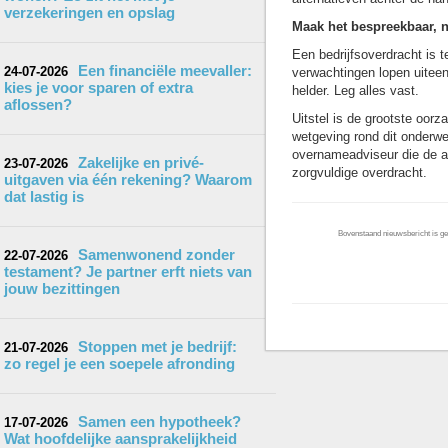
verzekeringen en opslag
Maak het bespreekbaar, 
Een bedrijfsoverdracht is 
Een financiële meevaller:
24-07-2026
verwachtingen lopen uitee
kies je voor sparen of extra
helder. Leg alles vast.
aflossen?
Uitstel is de grootste oorz
wetgeving rond dit onderwer
overnameadviseur die de act
Zakelijke en privé-
23-07-2026
zorgvuldige overdracht.
uitgaven via één rekening? Waarom
dat lastig is
Bovenstaand nieuwsbericht is gep
Samenwonend zonder
22-07-2026
testament? Je partner erft niets van
jouw bezittingen
Stoppen met je bedrijf:
21-07-2026
zo regel je een soepele afronding
Samen een hypotheek?
17-07-2026
Wat hoofdelijke aansprakelijkheid