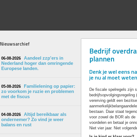
Nieuwsarchief
Bedrijf overdra
plannen
Aandeel zzp'ers in
06-08-2026
Nederland hoger dan omringende
Europese landen.
Denk je wel eens na
je nu al moet weten
Familielening op papier:
05-08-2026
De fiscale spelregels zijn 
zo voorkom je ruzie en problemen
bedrijfsopvolgingsregeling 
met de fiscus
vererving geldt een bezits
aanmerkelijkbelangaandelen
bestaan. Daar staat tegenov
Altijd bereikbaar als
04-08-2026
voor zowel de BOR als de D
ondernemer? Zo vind je weer
voordelen en betaal je onno
balans en rust
Niet vier jaar. Niet volgend
Is je kind er klaar voor?