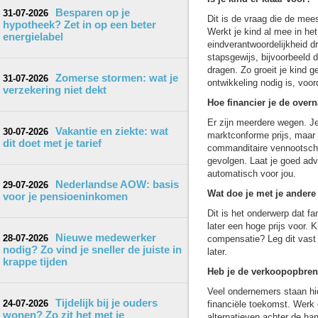
Besparen op je
31-07-2026
Dit is de vraag die de mee
hypotheek? Zet in op een beter
Werkt je kind al mee in het
energielabel
eindverantwoordelijkheid dr
stapsgewijs, bijvoorbeeld d
dragen. Zo groeit je kind gel
Zomerse stormen: wat je
31-07-2026
ontwikkeling nodig is, voord
verzekering niet dekt
Hoe financier je de ove
Er zijn meerdere wegen. Je
Vakantie en ziekte: wat
30-07-2026
marktconforme prijs, maar
dit doet met je tarief
commanditaire vennootschap
gevolgen. Laat je goed advi
automatisch voor jou.
Nederlandse AOW: basis
29-07-2026
Wat doe je met je andere
voor je pensioeninkomen
Dit is het onderwerp dat fam
later een hoge prijs voor. 
Nieuwe medewerker
28-07-2026
compensatie? Leg dit vast 
nodig? Zo vind je sneller de juiste in
later.
krappe tijden
Heb je de verkoopopbren
Veel ondernemers staan hie
Tijdelijk bij je ouders
24-07-2026
financiële toekomst. Werk 
wonen? Zo zit het met je
alternatieven achter de han