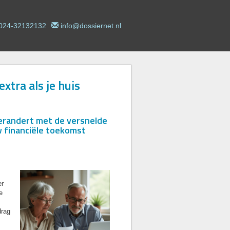
024-32132132
info@dossiernet.nl
extra als je huis
verandert met de versnelde
w financiële toekomst
er
e
drag