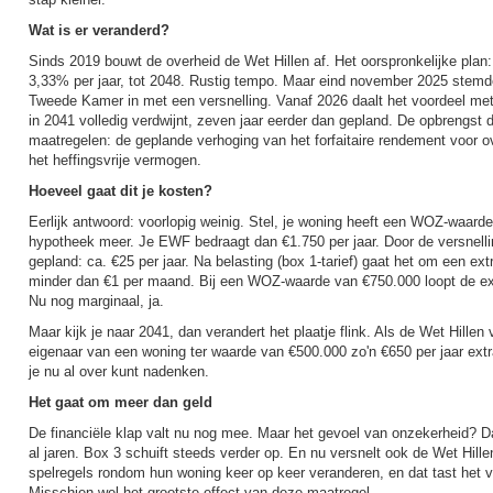
Wat is er veranderd?
Sinds 2019 bouwt de overheid de Wet Hillen af. Het oorspronkelijke plan:
3,33% per jaar, tot 2048. Rustig tempo. Maar eind november 2025 stemd
Tweede Kamer in met een versnelling. Vanaf 2026 daalt het voordeel met 
in 2041 volledig verdwijnt, zeven jaar eerder dan gepland. De opbrengst
maatregelen: de geplande verhoging van het forfaitaire rendement voor ov
het heffingsvrije vermogen.
Hoeveel gaat dit je kosten?
Eerlijk antwoord: voorlopig weinig. Stel, je woning heeft een WOZ-waard
hypotheek meer. Je EWF bedraagt dan €1.750 per jaar. Door de versnellin
gepland: ca. €25 per jaar. Na belasting (box 1-tarief) gaat het om een extr
minder dan €1 per maand. Bij een WOZ-waarde van €750.000 loopt de extra
Nu nog marginaal, ja.
Maar kijk je naar 2041, dan verandert het plaatje flink. Als de Wet Hillen v
eigenaar van een woning ter waarde van €500.000 zo'n €650 per jaar extr
je nu al over kunt nadenken.
Het gaat om meer dan geld
De financiële klap valt nu nog mee. Maar het gevoel van onzekerheid? Da
al jaren. Box 3 schuift steeds verder op. En nu versnelt ook de Wet Hill
spelregels rondom hun woning keer op keer veranderen, en dat tast het v
Misschien wel het grootste effect van deze maatregel.