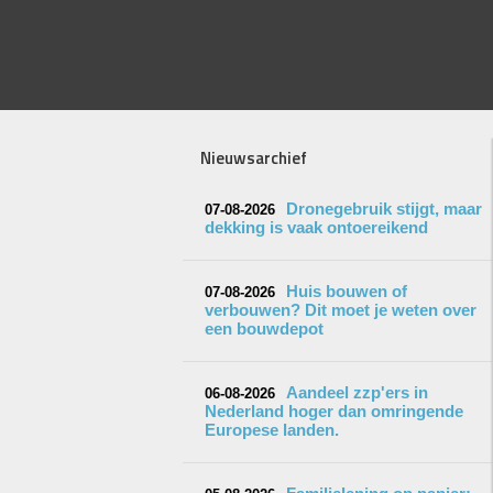
Nieuwsarchief
Dronegebruik stijgt, maar
07-08-2026
dekking is vaak ontoereikend
Huis bouwen of
07-08-2026
verbouwen? Dit moet je weten over
een bouwdepot
Aandeel zzp'ers in
06-08-2026
Nederland hoger dan omringende
Europese landen.