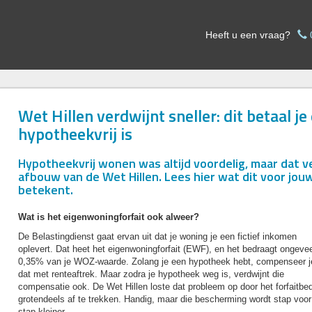
Heeft u een vraag?
Wet Hillen verdwijnt sneller: dit betaal je 
hypotheekvrij is
Hypotheekvrij wonen was altijd voordelig, maar dat 
afbouw van de Wet Hillen. Lees hier wat dit voor jou
betekent.
Wat is het eigenwoningforfait ook alweer?
De Belastingdienst gaat ervan uit dat je woning je een fictief inkomen
oplevert. Dat heet het eigenwoningforfait (EWF), en het bedraagt ongeve
0,35% van je WOZ-waarde. Zolang je een hypotheek hebt, compenseer j
dat met renteaftrek. Maar zodra je hypotheek weg is, verdwijnt die
compensatie ook. De Wet Hillen loste dat probleem op door het forfaitbe
grotendeels af te trekken. Handig, maar die bescherming wordt stap voor
stap kleiner.