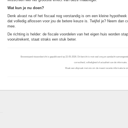
Wat kun je nu doen?
Denk alvast na of het fiscaal nog verstandig is om een kleine hypotheek 
dat volledig aflossen voor jou de betere keuze is. Twijfel je? Neem dan c
mee.
De richting is helder: de fiscale voordelen van het eigen huis worden st
vooruitrekent, staat straks een stuk beter.
Bovenstaand nieuwsbericht is gepubliceerd op 22-05-2026. Dit bericht is met veel zorg en aandacht samengestel
correctheid, volledigheid of actualiteit van de informatie.
Maak een afspraak met ons om de meest recente informatie te on