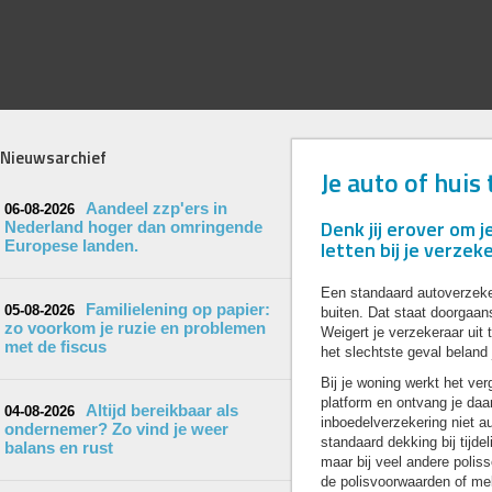
Nieuwsarchief
Je auto of huis 
Aandeel zzp'ers in
06-08-2026
Denk jij erover om 
Nederland hoger dan omringende
letten bij je verzeke
Europese landen.
Een standaard autoverzeker
Familielening op papier:
05-08-2026
buiten. Dat staat doorgaans
zo voorkom je ruzie en problemen
Weigert je verzekeraar uit 
met de fiscus
het slechtste geval beland j
Bij je woning werkt het verg
platform en ontvang je daar 
Altijd bereikbaar als
04-08-2026
inboedelverzekering niet 
ondernemer? Zo vind je weer
standaard dekking bij tijde
balans en rust
maar bij veel andere polis
de polisvoorwaarden of mel