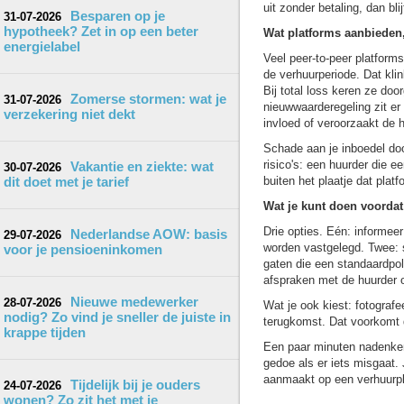
uit zonder betaling, dan b
Besparen op je
31-07-2026
hypotheek? Zet in op een beter
Wat platforms aanbieden,
energielabel
Veel peer-to-peer platform
de verhuurperiode. Dat klin
Bij total loss keren ze do
Zomerse stormen: wat je
31-07-2026
nieuwwaarderegeling zit er 
verzekering niet dekt
invloed of veroorzaakt de 
Schade aan je inboedel doo
risico's: een huurder die e
Vakantie en ziekte: wat
30-07-2026
dit doet met je tarief
buiten het plaatje dat pla
Wat je kunt doen voordat
Drie opties. Eén: informeer
Nederlandse AOW: basis
29-07-2026
worden vastgelegd. Twee: s
voor je pensioeninkomen
gaten die een standaardpoli
afspraken met de huurder o
Nieuwe medewerker
28-07-2026
Wat je ook kiest: fotografe
nodig? Zo vind je sneller de juiste in
terugkomst. Dat voorkomt d
krappe tijden
Een paar minuten nadenken 
gedoe als er iets misgaat.
aanmaakt op een verhuurpla
Tijdelijk bij je ouders
24-07-2026
wonen? Zo zit het met je