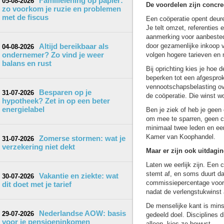
Familielening op papier:
05-08-2026
De voordelen zijn concre
zo voorkom je ruzie en problemen
met de fiscus
Een coöperatie opent deure
Je telt omzet, referenties 
aanmerking voor aanbested
Altijd bereikbaar als
door gezamenlijke inkoop va
04-08-2026
ondernemer? Zo vind je weer
volgen hogere tarieven en 
balans en rust
Bij oprichting kies je hoe 
beperken tot een afgesproke
vennootschapsbelasting ove
Besparen op je
31-07-2026
de coöperatie. Die winst wo
hypotheek? Zet in op een beter
energielabel
Ben je ziek of heb je geen 
om mee te sparren, geen c
minimaal twee leden en een 
Kamer van Koophandel.
Zomerse stormen: wat je
31-07-2026
verzekering niet dekt
Maar er zijn ook uitdagi
Laten we eerlijk zijn. Een 
stemt af, en soms duurt dat
Vakantie en ziekte: wat
30-07-2026
commissiepercentage voor a
dit doet met je tarief
nadat de verlengstukwinst 
De menselijke kant is min
Nederlandse AOW: basis
29-07-2026
gedeeld doel. Disciplines di
voor je pensioeninkomen
alleen, kies ze bewust.