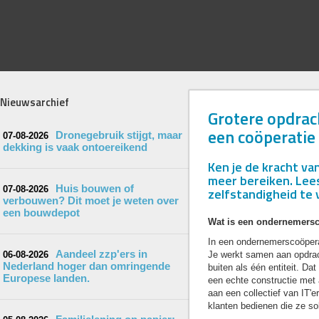
Nieuwsarchief
Grotere opdrac
een coöperatie
Dronegebruik stijgt, maar
07-08-2026
dekking is vaak ontoereikend
Ken je de kracht va
meer bereiken. Lee
Huis bouwen of
07-08-2026
zelfstandigheid te 
verbouwen? Dit moet je weten over
een bouwdepot
Wat is een ondernemersc
In een ondernemerscoöperat
Aandeel zzp'ers in
06-08-2026
Je werkt samen aan opdrach
Nederland hoger dan omringende
buiten als één entiteit. Da
Europese landen.
een echte constructie met 
aan een collectief van IT'
klanten bedienen die ze so