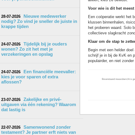
Voor wie is dit het meest
Nieuwe medewerker
28-07-2026
Een coöperatie werkt het b
nodig? Zo vind je sneller de juiste in
klussen binnenhalen, risi
krappe tijden
het proberen waard. Solo bl
collectieve slagkracht zond
Klaar om de stap te zett
Tijdelijk bij je ouders
24-07-2026
wonen? Zo zit het met je
Begin met een helder doel 
verzekeringen en opslag
schrijf je in bij de KvK en
populairder, en niet zonder 
Een financiële meevaller:
24-07-2026
kies je voor sparen of extra
Bovenstaand nieuwsbericht is gep
aflossen?
Zakelijke en privé-
23-07-2026
uitgaven via één rekening? Waarom
dat lastig is
Samenwonend zonder
22-07-2026
testament? Je partner erft niets van